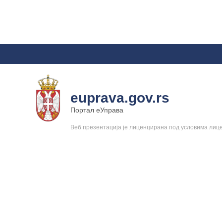
euprava.gov.rs
Портал еУправа
Веб презентација је лиценцирана под условима ли