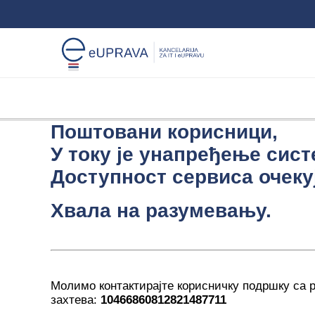
Поштовани корисници,
У току је унапређење сист
Доступност сервиса очекуј
Хвала на разумевању.
Молимо контактирајте корисничку подршку са
захтева:
10466860812821487711