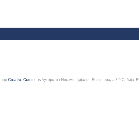
ценце
Creative Commons
Ауторство-Некомерцијално-Без прерада 3.0 Србија. В