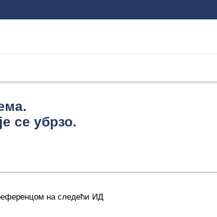
ема.
е се убрзо.
 референцом на следећи ИД