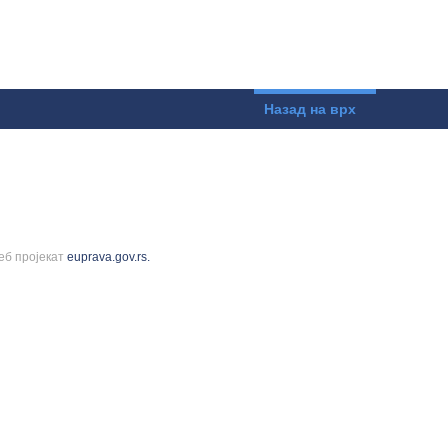
Назад на врх
еб пројекат
euprava.gov.rs.