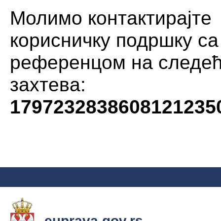
Молимо контактирајте
корисничку подршку са
референцом на следе
захтева:
1797232838608121235
euprava.gov.rs