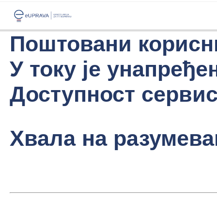
Поштовани корисн
У току је унапређе
Доступност сервиса
Хвала на разумева