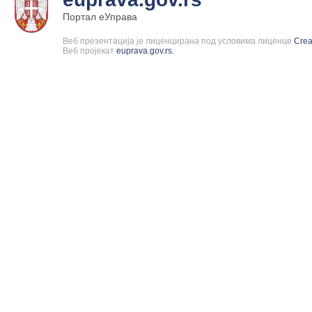
Портал еУправа
Веб презентација је лиценцирана под условима лиценце
Cre
Веб пројекат
euprava.gov.rs.