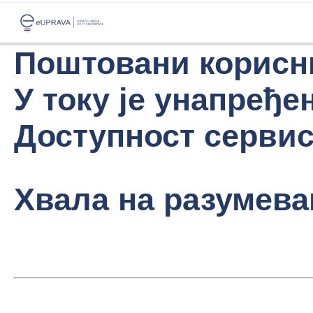
Поштовани корисн
У току је унапређе
Доступност сервиса
Хвала на разумева