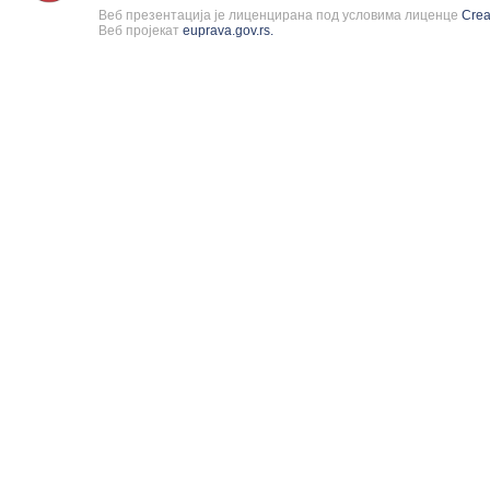
Веб презентација је лиценцирана под условима лиценце
Cre
Веб пројекат
euprava.gov.rs.