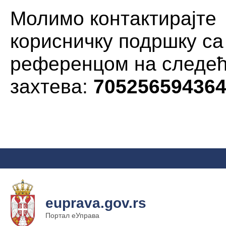
Молимо контактирајте
корисничку подршку са
референцом на следе
захтева:
70525659436
euprava.gov.rs
Портал еУправа