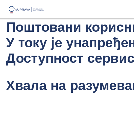
Поштовани корисн
У току је унапређе
Доступност сервиса
Хвала на разумева