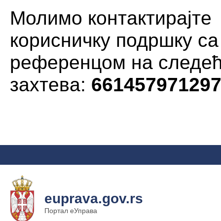
Молимо контактирајте
корисничку подршку са
референцом на следе
захтева:
66145797129
euprava.gov.rs
Портал еУправа