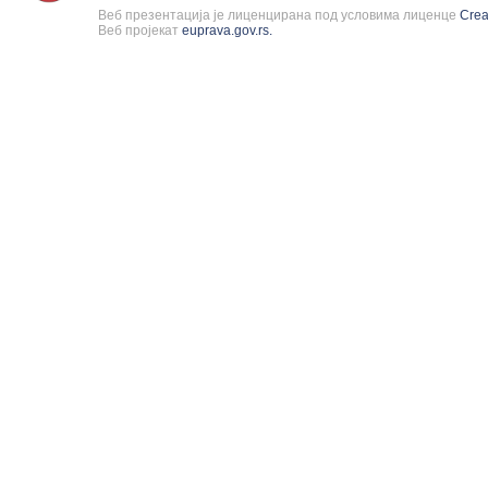
Веб презентација је лиценцирана под условима лиценце
Cre
Веб пројекат
euprava.gov.rs.