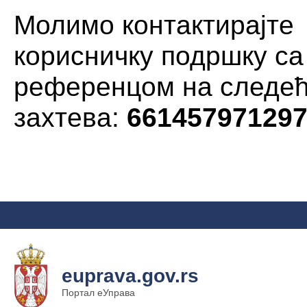
Молимо контактирајте
корисничку подршку са
референцом на следе
захтева:
66145797129
euprava.gov.rs
Портал еУправа