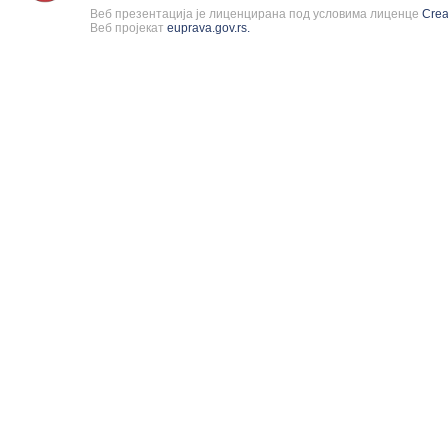
Веб презентација је лиценцирана под условима лиценце
Cre
Веб пројекат
euprava.gov.rs.