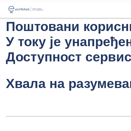
Поштовани корисн
У току је унапређе
Доступност сервиса
Хвала на разумева