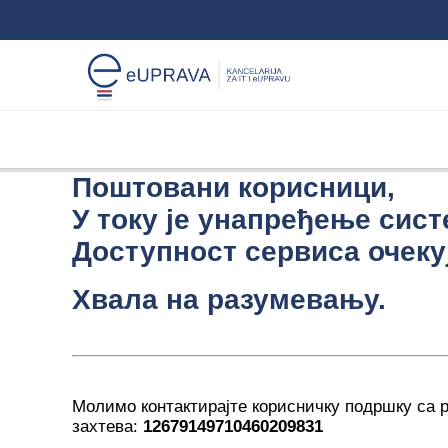
Поштовани корисници,
У току је унапређење сист
Доступност сервиса очекуј
Хвала на разумевању.
Молимо контактирајте корисничку подршку са
захтева:
12679149710460209831