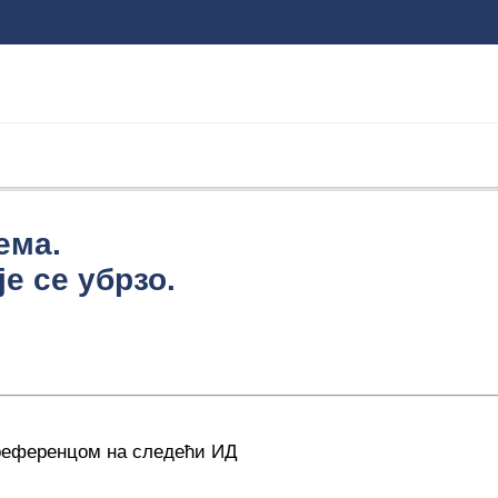
ема.
е се убрзо.
 референцом на следећи ИД