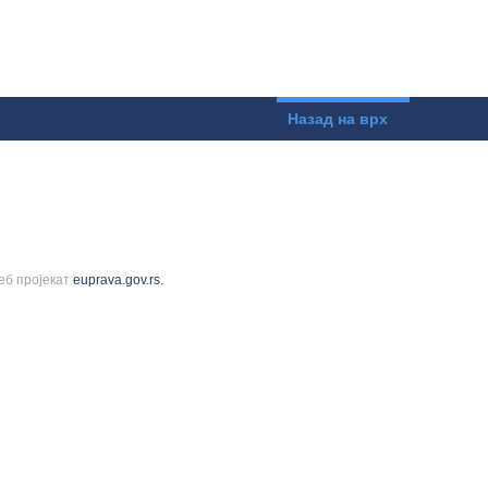
Назад на врх
еб пројекат
euprava.gov.rs.