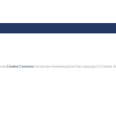
ценце
Creative Commons
Ауторство-Некомерцијално-Без прерада 3.0 Србија. В