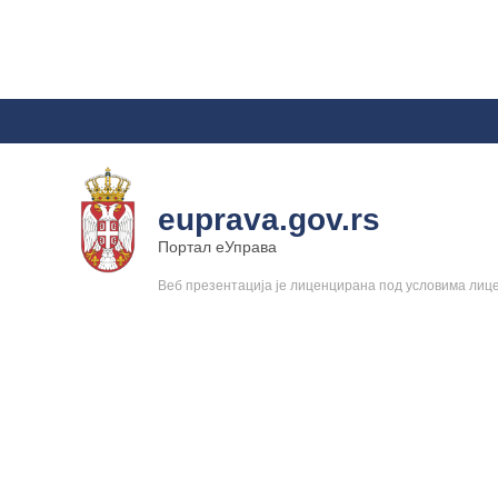
euprava.gov.rs
Портал еУправа
Веб презентација је лиценцирана под условима ли